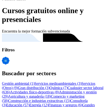
Cursos gratuitos online y
presenciales
Encuentra la mejor formación subvencionada
Filtros
Buscador por sectores
Gestión ambiental
(1)
Servicios medioambientales
(3)
Servicios
(Otros)
(9)
Gran distribución
(3)
Química
(7)
Cualquier sector laboral
(636)
Actividades físico-deportivas
(8)
Administración y gestión
(29)
Agricultura y ganadería
(18)
Comercio y marketing
(58)
Construcción e industrias extractivas
(15)
Consultoría
(3)
Educación
(57)
Energía
(12)
Finanzas y seguros
(6)
Grandes