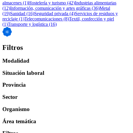
almacenes
(1)
Hostelería y turismo
(42)
Industrias alimentarias
(12)
Información, comunicación y artes gráficas
(36)
Metal
(19)
Sanidad
(16)
Seguridad privada
(4)
Servicios de residuos y
reciclaje
(1)
Telecomunicaciones
(8)
Textil, confección y piel
(1)
Transporte y logística
(16)
Filtros
Modalidad
Situación laboral
Provincia
Sector
Organismo
Área temática