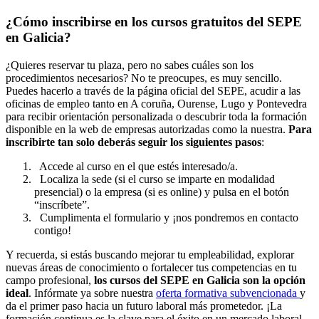
¿Cómo inscribirse en los cursos gratuitos del SEPE
en Galicia?
¿Quieres reservar tu plaza, pero no sabes cuáles son los
procedimientos necesarios? No te preocupes, es muy sencillo.
Puedes hacerlo a través de la página oficial del SEPE, acudir a las
oficinas de empleo tanto en A coruña, Ourense, Lugo y Pontevedra
para recibir orientación personalizada o descubrir toda la formación
disponible en la web de empresas autorizadas como la nuestra.
Para
inscribirte tan solo deberás seguir los siguientes pasos
:
Accede al curso en el que estés interesado/a.
Localiza la sede (si el curso se imparte en modalidad
presencial) o la empresa (si es online) y pulsa en el botón
“inscríbete”.
Cumplimenta el formulario y ¡nos pondremos en contacto
contigo!
Y recuerda, si estás buscando mejorar tu empleabilidad, explorar
nuevas áreas de conocimiento o fortalecer tus competencias en tu
campo profesional,
los cursos del SEPE en Galicia son la opción
ideal
. Infórmate ya sobre nuestra
oferta formativa subvencionada
y
da el primer paso hacia un futuro laboral más prometedor. ¡La
formación continua es la clave para el éxito en un mercado laboral