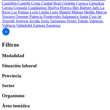
Castellón-Castelló
Ceuta
Ciudad Real
Córdoba
Cuenca
Gipuzkoa
Girona
Granada
Guadalajara
Huelva
Huesca
Illes Balears
Jaén
La
Rioja
Las Palmas
León
Lleida
Lugo
Madrid
Málaga
Melilla
Murcia
Navarra
Ourense
Palencia
Pontevedra
Salamanca
Santa Cruz de
Tenerife
Segovia
Sevilla
Soria
Tarragona
Teruel
Toledo
Valencia-
València
Valladolid
Zamora
Zaragoza
Filtros
Modalidad
Situación laboral
Provincia
Sector
Organismo
Área temática