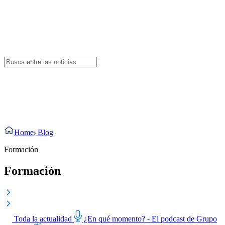
Blog de Formación
En nuestro
Blog de formación
, encontrarás recursos, consejos y
tendencias sobre educación y desarrollo profesional. Descubre
cursos, herramientas y estrategias para mejorar tus habilidades y
avanzar en tu carrera.
Home
Blog
Formación
Formación
Toda la actualidad
¿En qué momento? - El podcast de Grupo