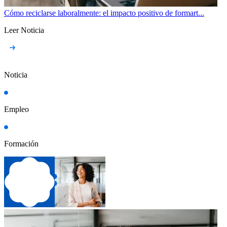
Cómo reciclarse laboralmente: el impacto positivo de formart...
Leer Noticia
Noticia
Empleo
Formación