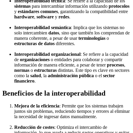
Interoperabilidad técnica
: Se refiere a la capacidad de los
sistemas
para intercambiar información utilizando
protocolos
y
estándares comunes
, garantizando la compatibilidad entre
hardware
,
software
y
redes
.
Interoperabilidad semántica
: Implica que los sistemas no
solo intercambien
datos
, sino que también los comprendan de
manera coherente, a pesar de usar
terminologías
o
estructuras de datos
diferentes.
Interoperabilidad organizacional
: Se refiere a la capacidad
de
organizaciones
o entidades para colaborar y compartir
información de manera eficiente, a pesar de tener
procesos
,
normas
o
estructuras
distintas. Este tipo es clave en sectores
como la
salud
, la
administración pública
o el
sector
financiero
.
Beneficios de la interoperabilidad
Mejora de la eficiencia
: Permite que los sistemas trabajen
juntos sin problemas, reduciendo tiempos y errores al eliminar
la necesidad de ingresar datos manualmente.
Reducción de costes
: Optimiza el intercambio de
información, lo que ayuda a reducir gastos operativos y evitar