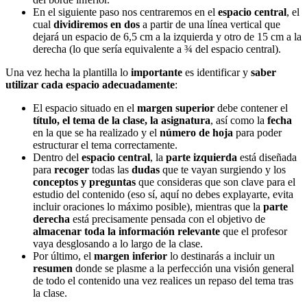
En el siguiente paso nos centraremos en el
espacio central
, el
cual
dividiremos en dos
a partir de una línea vertical que
dejará un espacio de 6,5 cm a la izquierda y otro de 15 cm a la
derecha (lo que sería equivalente a ¾ del espacio central).
Una vez hecha la plantilla lo
importante
es identificar y
saber
utilizar cada espacio adecuadamente
:
El espacio situado en el
margen superior
debe contener el
título, el tema de la clase, la asignatura
, así como la
fecha
en la que se ha realizado y el
número de hoja
para poder
estructurar el tema correctamente.
Dentro del
espacio central
, la
parte izquierda
está diseñada
para
recoger
todas las
dudas
que te vayan surgiendo y los
conceptos y preguntas
que consideras que son clave para el
estudio del contenido (eso sí, aquí no debes explayarte, evita
incluir oraciones lo máximo posible), mientras que la
parte
derecha
está precisamente pensada con el objetivo de
almacenar toda la información relevante
que el profesor
vaya desglosando a lo largo de la clase.
Por último, el
margen inferior
lo destinarás a incluir un
resumen
donde se plasme a la perfección una visión general
de todo el contenido una vez realices un repaso del tema tras
la clase.