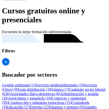
Cursos gratuitos online y
presenciales
Encuentra la mejor formación subvencionada
Filtros
Buscador por sectores
Gestión ambiental
(1)
Servicios medioambientales
(3)
Servicios
(Otros)
(9)
Gran distribución
(3)
Química
(7)
Cualquier sector laboral
(636)
Actividades físico-deportivas
(8)
Administración y gestión
(29)
Agricultura y ganadería
(18)
Comercio y marketing
(58)
Construcción e industrias extractivas
(15)
Consultoría
(3)
Educación
(57)
Energía
(12)
Finanzas y seguros
(6)
Grandes