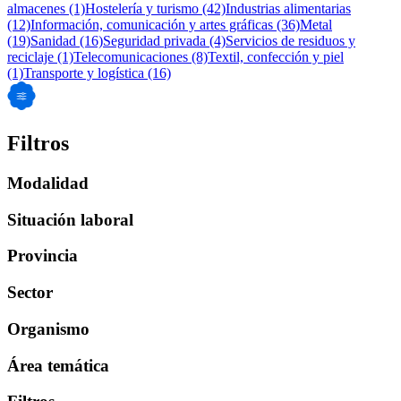
almacenes
(1)
Hostelería y turismo
(42)
Industrias alimentarias
(12)
Información, comunicación y artes gráficas
(36)
Metal
(19)
Sanidad
(16)
Seguridad privada
(4)
Servicios de residuos y
reciclaje
(1)
Telecomunicaciones
(8)
Textil, confección y piel
(1)
Transporte y logística
(16)
Filtros
Modalidad
Situación laboral
Provincia
Sector
Organismo
Área temática