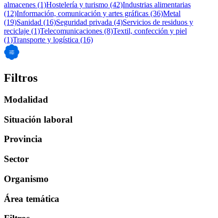
almacenes
(1)
Hostelería y turismo
(42)
Industrias alimentarias
(12)
Información, comunicación y artes gráficas
(36)
Metal
(19)
Sanidad
(16)
Seguridad privada
(4)
Servicios de residuos y
reciclaje
(1)
Telecomunicaciones
(8)
Textil, confección y piel
(1)
Transporte y logística
(16)
Filtros
Modalidad
Situación laboral
Provincia
Sector
Organismo
Área temática