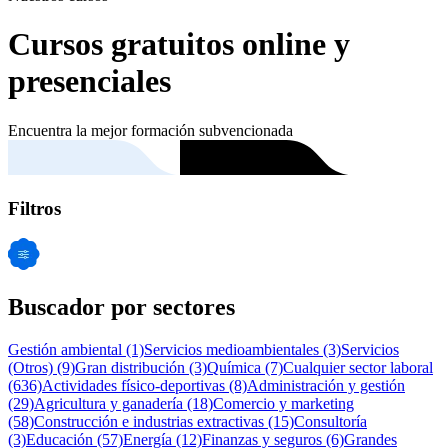
Cursos gratuitos online y
presenciales
Encuentra la mejor formación subvencionada
Filtros
Buscador por sectores
Gestión ambiental
(1)
Servicios medioambientales
(3)
Servicios
(Otros)
(9)
Gran distribución
(3)
Química
(7)
Cualquier sector laboral
(636)
Actividades físico-deportivas
(8)
Administración y gestión
(29)
Agricultura y ganadería
(18)
Comercio y marketing
(58)
Construcción e industrias extractivas
(15)
Consultoría
(3)
Educación
(57)
Energía
(12)
Finanzas y seguros
(6)
Grandes