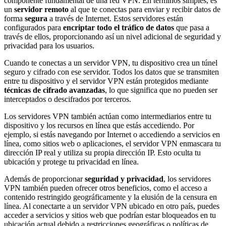
componente fundamental de una red VPN. En términos simples, es
un
servidor remoto
al que te conectas para enviar y recibir datos de
forma
segura
a través de Internet. Estos servidores están
configurados para
encriptar todo el tráfico de datos
que pasa a
través de ellos, proporcionando así un nivel adicional de seguridad y
privacidad para los usuarios.
Cuando te conectas a un servidor VPN, tu dispositivo crea un túnel
seguro y cifrado con ese servidor. Todos los datos que se transmiten
entre tu dispositivo y el servidor VPN están protegidos mediante
técnicas de cifrado avanzadas
, lo que significa que no pueden ser
interceptados o descifrados por terceros.
Los servidores VPN también actúan como intermediarios entre tu
dispositivo y los recursos en línea que estás accediendo. Por
ejemplo, si estás navegando por Internet o accediendo a servicios en
línea, como sitios web o aplicaciones, el servidor VPN enmascara tu
dirección IP real y utiliza su propia dirección IP. Esto oculta tu
ubicación y protege tu privacidad en línea.
Además de proporcionar
seguridad y privacidad
, los servidores
VPN también pueden ofrecer otros beneficios, como el acceso a
contenido restringido geográficamente y la elusión de la censura en
línea. Al conectarte a un servidor VPN ubicado en otro país, puedes
acceder a servicios y sitios web que podrían estar bloqueados en tu
ubicación actual debido a restricciones geográficas o políticas de