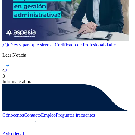
¿Qué es y para qué sirve el Certificado de Profesionalidad e...
Leer Noticia
2
3
Infórmate ahora
Cónocenos
Contacto
Empleo
Preguntas frecuentes
Aviso legal