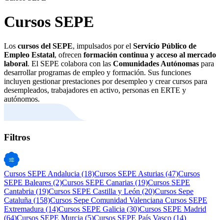
Cursos SEPE
Los
cursos del SEPE
, impulsados por el
Servicio Público de
Empleo Estatal
, ofrecen
formación continua y acceso al mercado
laboral
. El SEPE colabora con las
Comunidades Autónomas
para
desarrollar programas de empleo y formación. Sus funciones
incluyen gestionar prestaciones por desempleo y crear cursos para
desempleados, trabajadores en activo, personas en ERTE y
autónomos.
Filtros
Cursos SEPE Andalucia
(18)
Cursos SEPE Asturias
(47)
Cursos
SEPE Baleares
(2)
Cursos SEPE Canarias
(19)
Cursos SEPE
Cantabria
(19)
Cursos SEPE Castilla y León
(20)
Cursos Sepe
Cataluña
(158)
Cursos Sepe Comunidad Valenciana
Cursos SEPE
Extremadura
(14)
Cursos SEPE Galicia
(30)
Cursos SEPE Madrid
(64)
Cursos SEPE Murcia
(5)
Cursos SEPE País Vasco
(14)