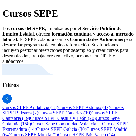
Cursos SEPE
Los
cursos del SEPE
, impulsados por el
Servicio Público de
Empleo Estatal
, ofrecen
formación continua y acceso al mercado
laboral
. El SEPE colabora con las
Comunidades Autónomas
para
desarrollar programas de empleo y formación. Sus funciones
incluyen gestionar prestaciones por desempleo y crear cursos para
desempleados, trabajadores en activo, personas en ERTE y
autónomos.
Filtros
Cursos SEPE Andalucia
(18)
Cursos SEPE Asturias
(47)
Cursos
SEPE Baleares
(2)
Cursos SEPE Canarias
(19)
Cursos SEPE
Cantabria
(19)
Cursos SEPE Castilla y León
(20)
Cursos Sepe
Cataluña
(158)
Cursos Sepe Comunidad Valenciana
Cursos SEPE
Extremadura
(14)
Cursos SEPE Galicia
(30)
Cursos SEPE Madrid
(64)
Cursos SEPE Murcia
(5)
Cursos SEPE País Vasco
(14)